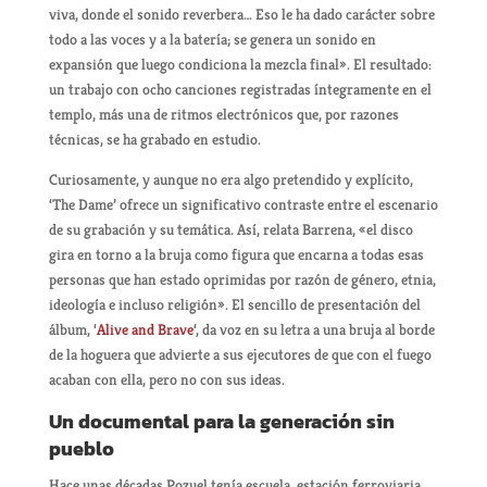
viva, donde el sonido reverbera… Eso le ha dado carácter sobre
todo a las voces y a la batería; se genera un sonido en
expansión que luego condiciona la mezcla final». El resultado:
un trabajo con ocho canciones registradas íntegramente en el
templo, más una de ritmos electrónicos que, por razones
técnicas, se ha grabado en estudio.
Curiosamente, y aunque no era algo pretendido y explícito,
‘The Dame’ ofrece un significativo contraste entre el escenario
de su grabación y su temática. Así, relata Barrena, «el disco
gira en torno a la bruja como figura que encarna a todas esas
personas que han estado oprimidas por razón de género, etnia,
ideología e incluso religión». El sencillo de presentación del
álbum, ‘
Alive and Brave
‘, da voz en su letra a una bruja al borde
de la hoguera que advierte a sus ejecutores de que con el fuego
acaban con ella, pero no con sus ideas.
Un documental para la generación sin
pueblo
Hace unas décadas Pozuel tenía escuela, estación ferroviaria…