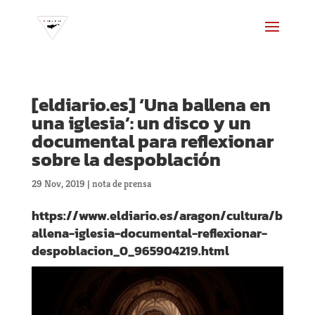
[eldiario.es] ‘Una ballena en
una iglesia’: un disco y un
documental para reflexionar
sobre la despoblación
29 Nov, 2019
|
nota de prensa
https://www.eldiario.es/aragon/cultura/b
allena-iglesia-documental-reflexionar-
despoblacion_0_965904219.html