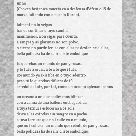
Anna
(Choven britanica muerta en a desfensa d’Afrin o 15 de
marzo luitando con o pueblo Kurdo).
talment no lo veigas
has de continar o tuyo camín,
manimenos, a on sigas para cuenta,
a sangre y as glarimas no son polvo,
o cierzo no puede fer-se con ellas pa desfer-se d'ellas,
bella polideza ha de salir d'iste embolique
tu querebas un mundo de pan y rosas,
y lo fués a escar, a fé a fé que i fués,
ixe mundo ya existiba en o tuyo adentro
pero tú lo querebas difuera de tú,
arredol de totz, por tot, como un oceano aplenando-nos
un oceano a on que podiésenos blincar
con a calma de una ballena enchugardida,
a tuya ternura eslucerna a os sols,
deixa a las estrelas sin sangre en a pocha
a tuya ternura que no i culle en o mundo,
que no i culle en un mundo que rebute de pan y rosas,
bella polideza ha de salir d'iste embolique,